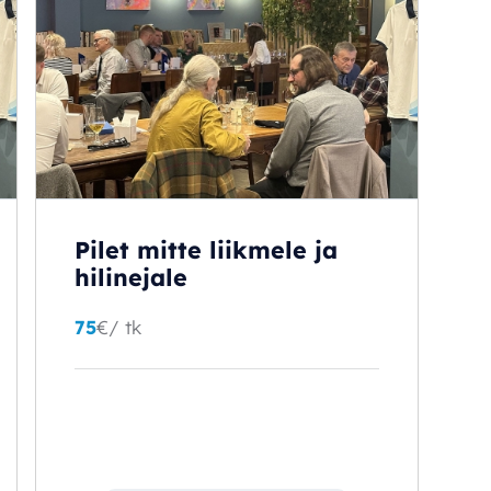
Pilet mitte liikmele ja
hilinejale
75
€
/ tk