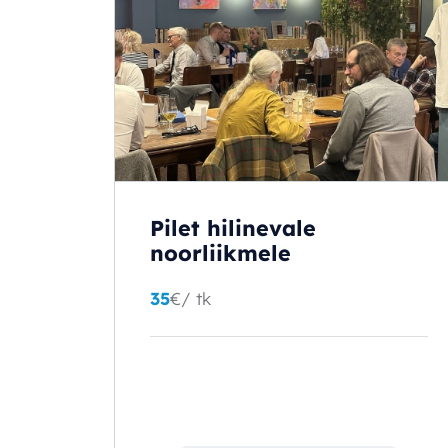
Pilet hilinevale
noorliikmele
35
€
/ tk