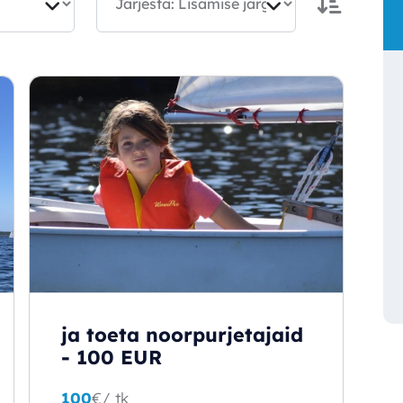
ja toeta noorpurjetajaid
- 100 EUR
100
€
/ tk