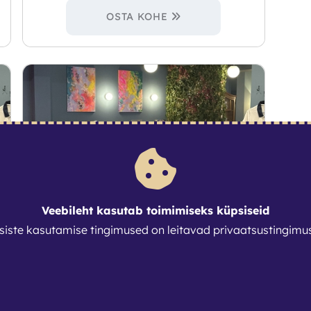
OSTA KOHE
Veebileht kasutab toimimiseks küpsiseid
siste kasutamise tingimused on leitavad
privaatsustingimu
Pilet klubi liikmele
50
€
/ tk