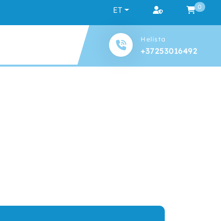
0
ET
Helista
+37253016492