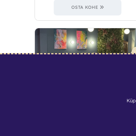
OSTA KOHE
Küp
Pilet noorliikmele
25
€
/ tk