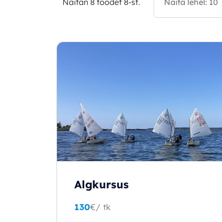
Näitan 8 toodet 8-st.
Algkursus
130
€
/ tk