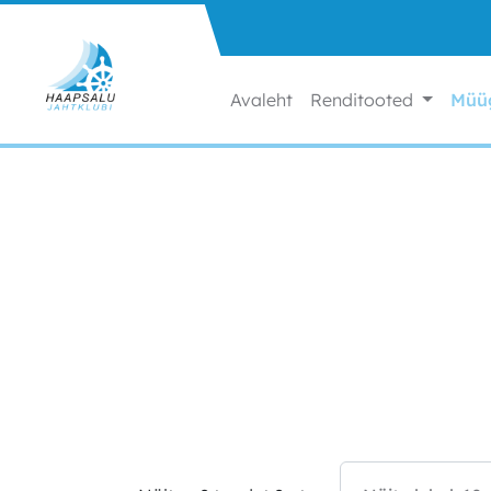
Liigu sisu juurde
Avaleht
Renditooted
Müü